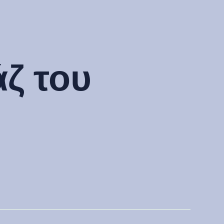
άζ του