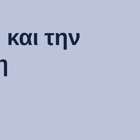
η
 και την
η