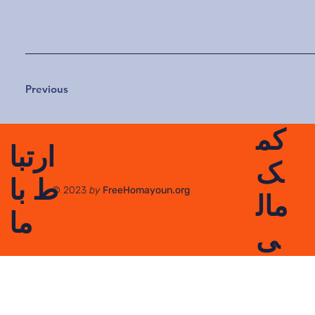
Previous
کم
ارتبا
ک
ط با
© 2023
by
FreeHomayoun.org
مال
ما
ی