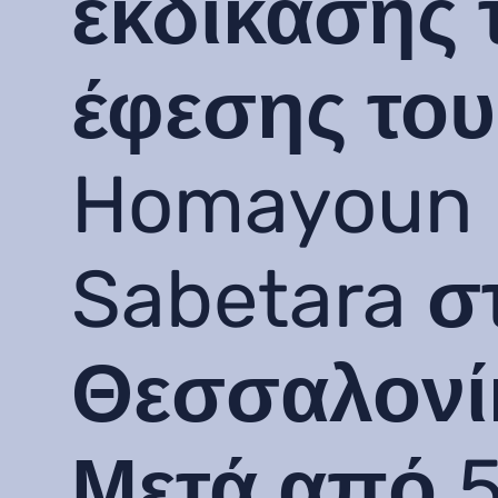
εκδίκασης 
έφεσης του
Homayoun
Sabetara σ
Θεσσαλονί
Μετά από 