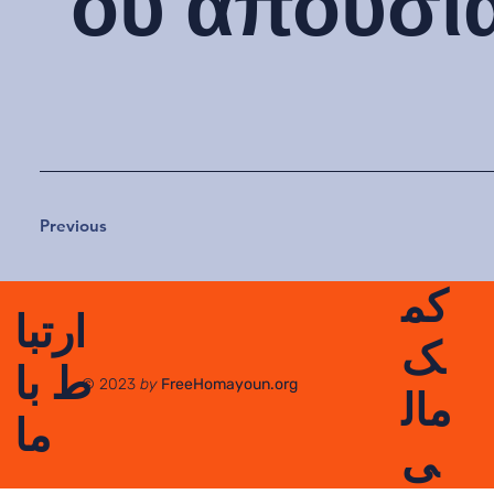
ου απουσία
Previous
کم
ارتبا
ک
ط با
© 2023
by
FreeHomayoun.org
مال
ما
ی