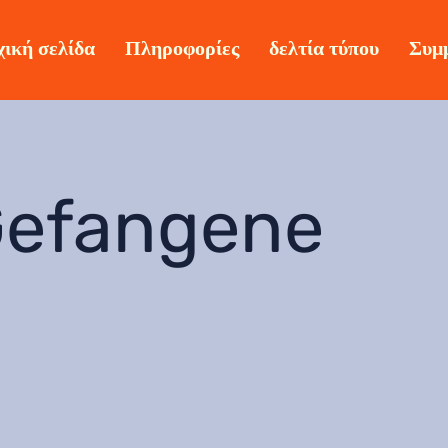
ική σελίδα
Πληροφορίες
δελτία τύπου
Συμ
efangene