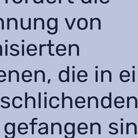
nnung von
isierten
nen, die in 
schlichende
gefangen sin