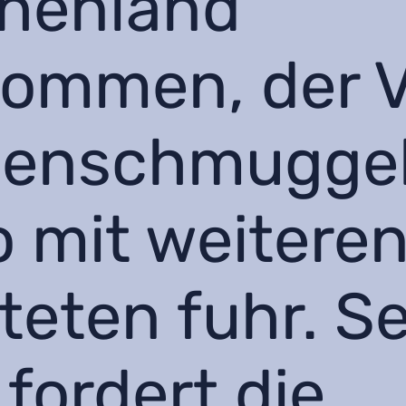
chenland
ommen, der V
enschmuggel, 
o mit weitere
teten fuhr. S
 fordert die