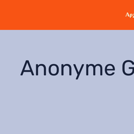
Αρχ
Anonyme G