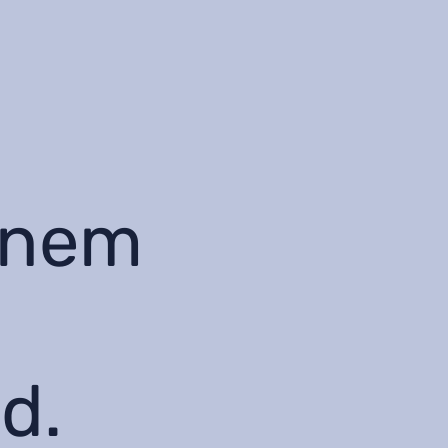
einem
n
d.