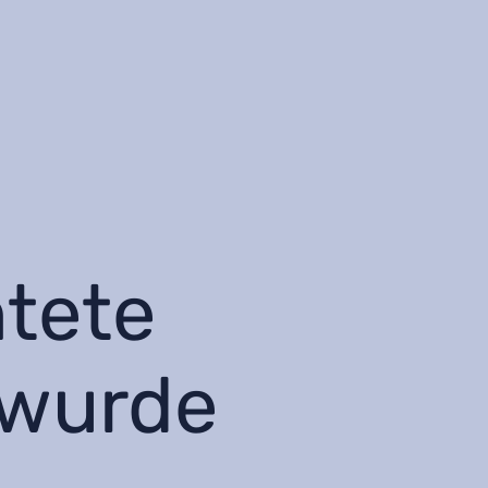
htete
 wurde