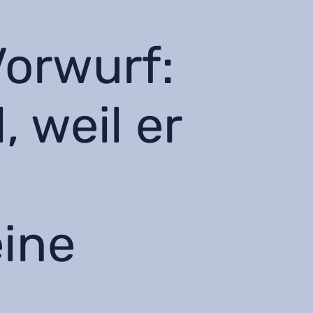
orwurf:
weil er
n
eine