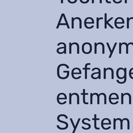
Anerke
anonym
Gefange
entmen
System 