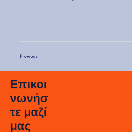
Previous
Επικοι
νωνήσ
τε μαζί
μας