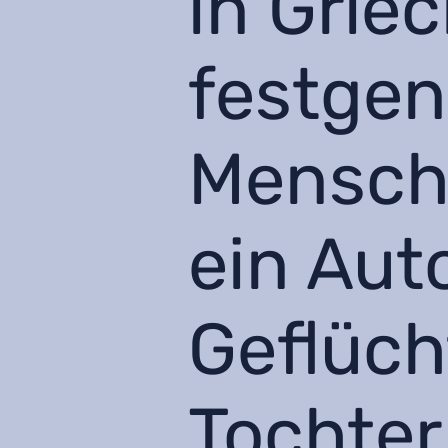
in Grie
festgen
Mensch
ein Aut
Geflüch
Tochter