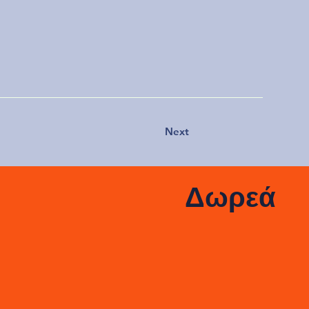
Next
Δωρεά