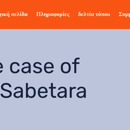
ική σελίδα
Πληροφορίες
δελτία τύπου
Συμ
 case of
Sabetara