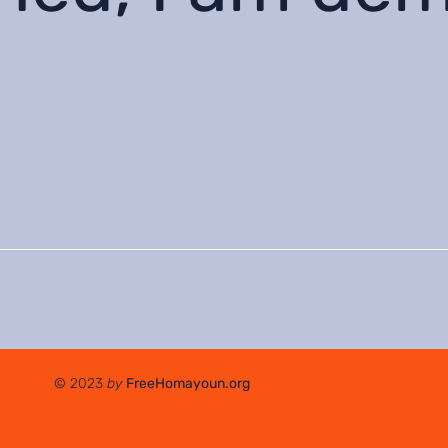
© 2023
by
FreeHomayoun.org