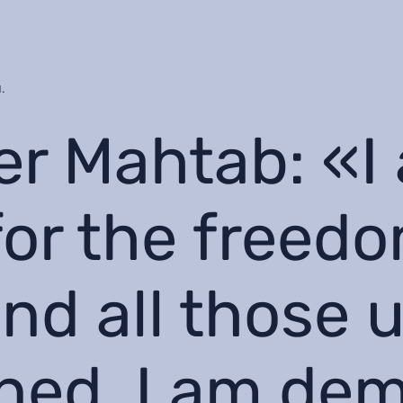
.
r Mahtab: «I
for the freed
nd all those 
ned, I am de