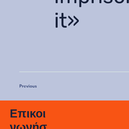
it»
Previous
Επικοι
νωνήσ