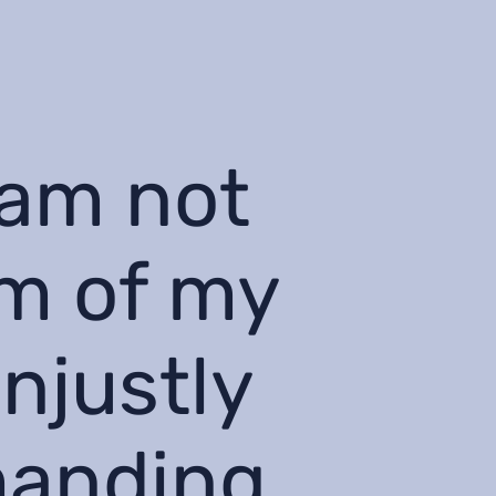
 am not
om of my
unjustly
manding