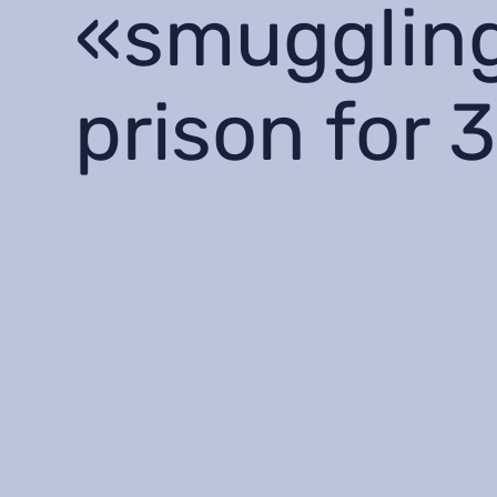
«smuggling
prison for 