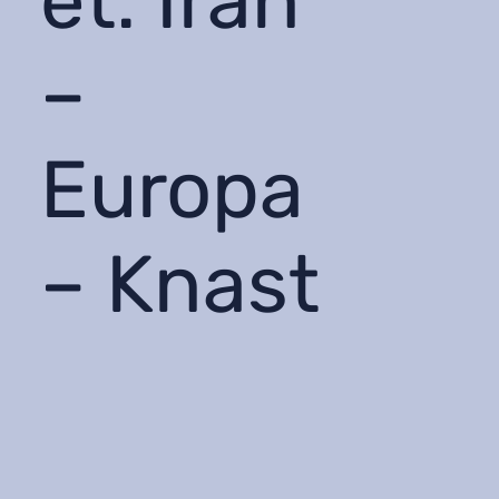
et: Iran
–
Europa
– Knast