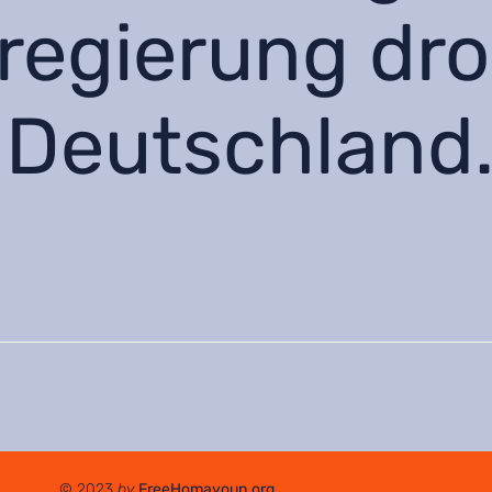
egierung dro
 Deutschland
© 2023
by
FreeHomayoun.org