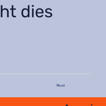
ht dies
.
Next