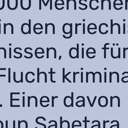
000 Menschen
 in den griech
issen, die für
lucht krimina
 Einer davon 
un Sabetara,