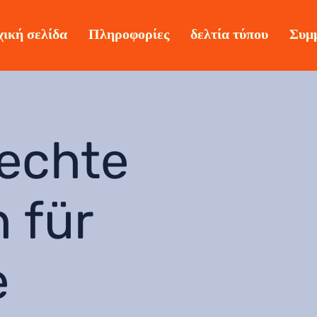
ική σελίδα
Πληροφορίες
δελτία τύπου
Συμ
echte
 für
e