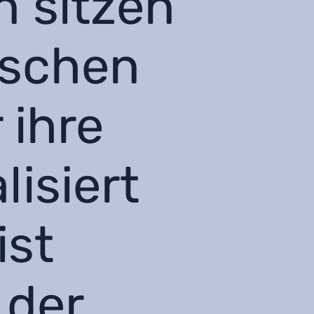
 sitzen
ischen
 ihre
lisiert
ist
 der