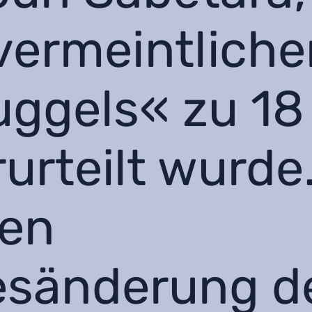
vermeintliche
ggels« zu 18
urteilt wurde.
ten
esänderung d