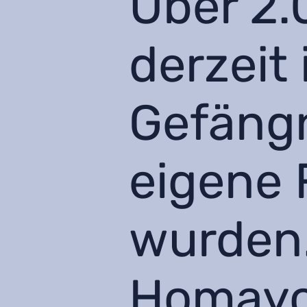
Über 2.
derzeit
Gefängn
eigene F
wurden.
Homayo