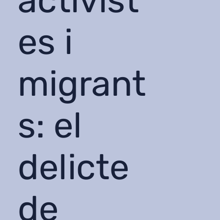
activist
es i
migrant
s: el
delicte
de