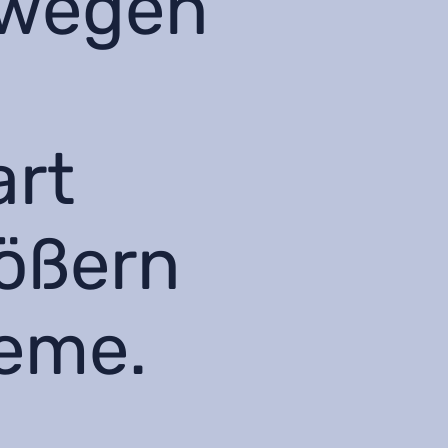
n wegen
art
rößern
leme.