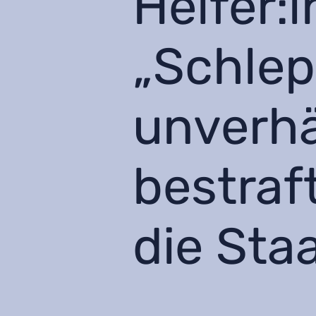
Hel­fe­
„Schlep
unverhä
bestraf
die Sta