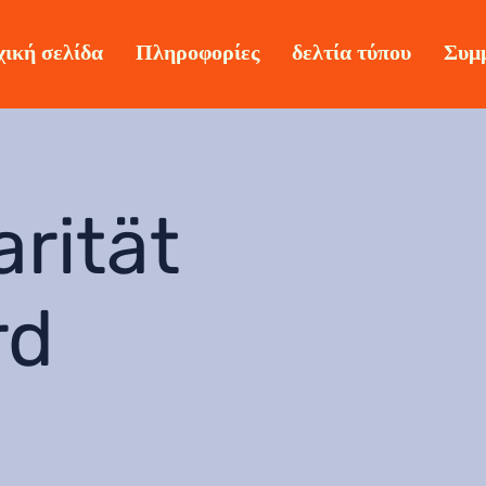
ική σελίδα
Πληροφορίες
δελτία τύπου
Συμ
rität
rd