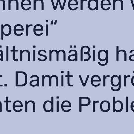
r:in­nen werde
perei“
ltnismäßig h
t. Damit verg
aten die Prob