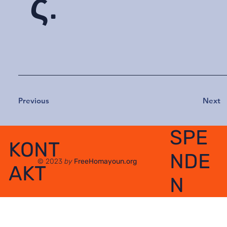
ς.
Previous
Next
SPE
KONT
NDE
© 2023
by
FreeHomayoun.org
AKT
N