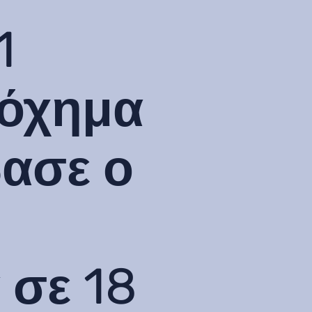
1
 όχημα
βασε ο
 σε 18