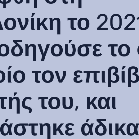
ονίκη το 202
 οδηγούσε το
ίο τον επιβί
τής του, και
άστηκε άδικα