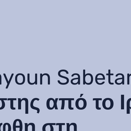
youn Sabetar
της από το Ι
φθη στη