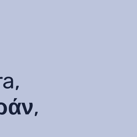
a,
ράν,