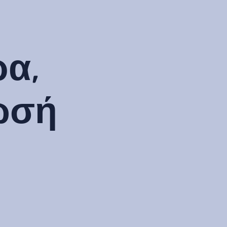
ρα,
ίωσή