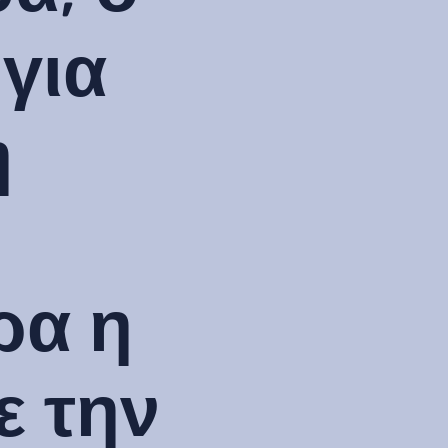
 για
η
ρα η
ε την