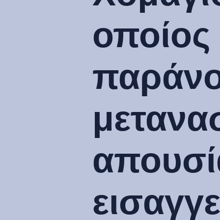
οποίος 
παράνο
μετανα
απουσί
εισαγγε