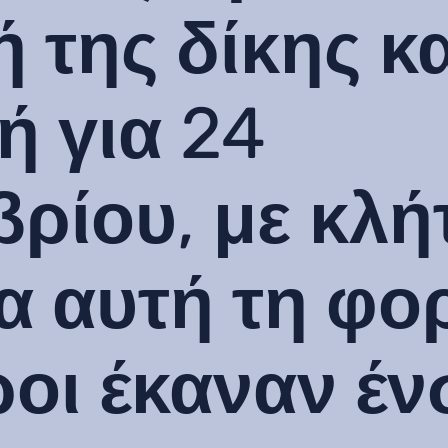
 της δίκης κα
ή για 24
βρίου, με κλή
 αυτή τη φορ
ροι έκαναν έ