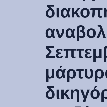
διακοπή
αναβολ
Σεπτεμ
μάρτυρα
δικηγό