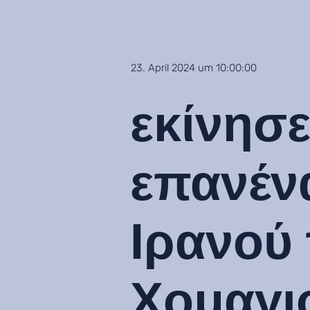
23. April 2024 um 10:00:00
εκίνησε
επανένα
Ιρανού
Χομαγι