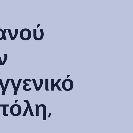
ανού
ν
γγενικό
πόλη,