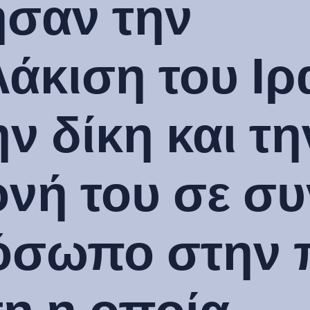
ησαν την
άκιση του Ιρ
ην δίκη και τη
νή του σε συ
όσωπο στην 