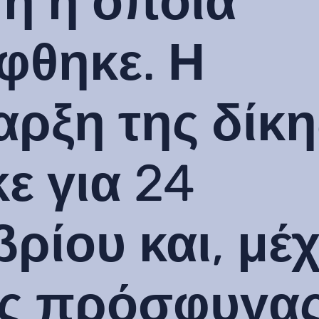
η η οποία
φθηκε. Η
ρξη της δίκη
ε για 24
ρίου και, μέχ
ός πρόσφυγα