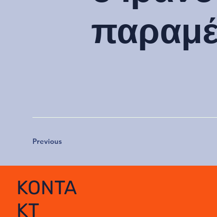
παραμέ
Previous
KONTA
KT