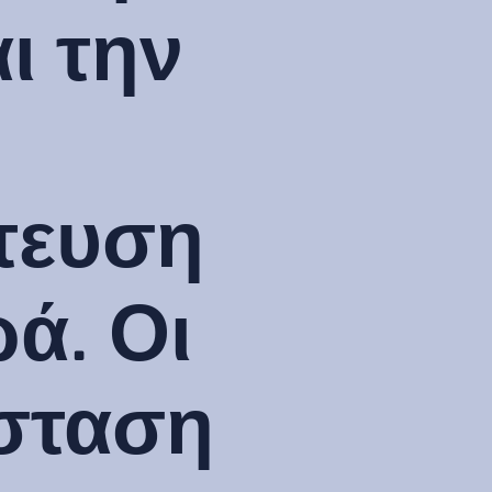
ι την
τευση
ά. Οι
νσταση