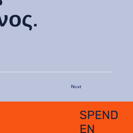
νος.
Next
SPEND
EN