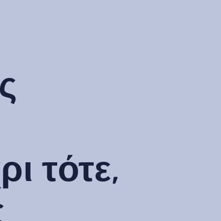
ς
ρι τότε,
ς