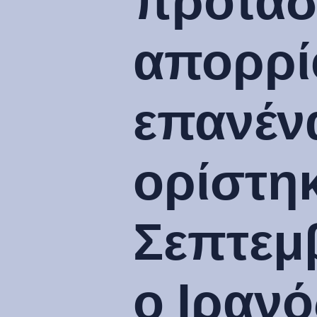
πρότασ
απορρί
επανένα
ορίστηκ
Σεπτεμβ
ο Ιραν