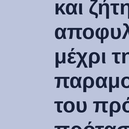
και ζήτ
αποφυλ
μέχρι τ
παραμο
του πρ