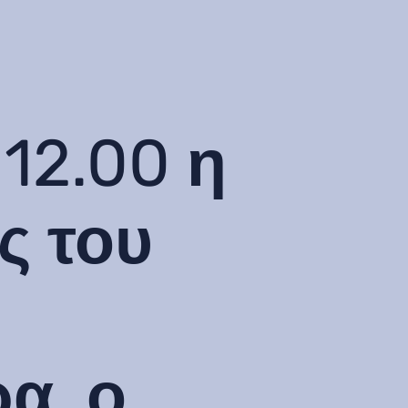
 12.00 η
ς του
α, ο