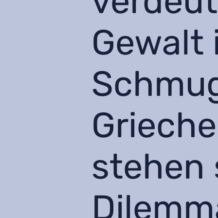
verdeut
Gewalt 
Schmug
Grieche
stehen 
Dilemma