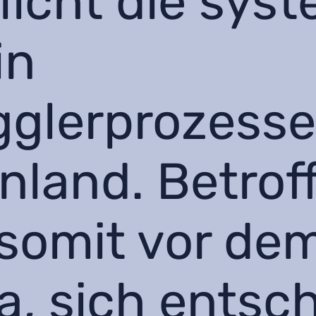
licht die sys
in
glerprozesse
nland. Betrof
somit vor de
, sich entsc