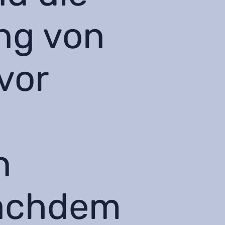
ng von
vor
n
Nachdem