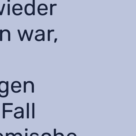
wieder
n war,
gen
Fall