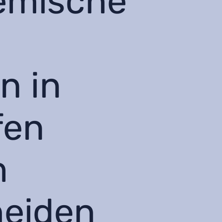
temische
n in
fen
m
heiden