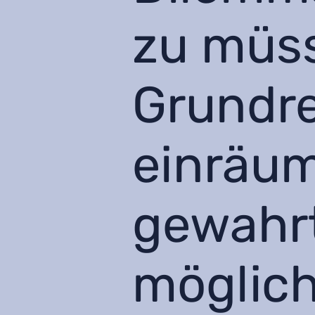
zu müss
Grundr
einräum
gewahr
möglich