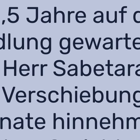
1,5 Jahre auf 
lung gewarte
Herr Sabetar
 Verschiebun
onate hinneh