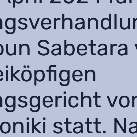
ngsverhandlu
un Sabetara 
iköpfigen
gsgericht vo
oniki statt. 