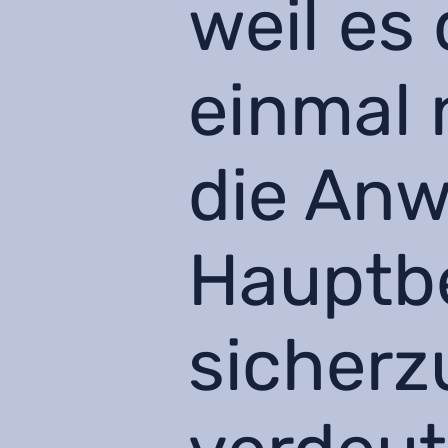
weil es
einmal 
die Anw
Hauptb
sicherzu