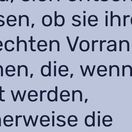
en, ob sie ih
echten Vorra
en, die, wenn
t werden,
erweise die