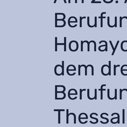
Berufu
Homayo
dem dre
Berufun
Thessal