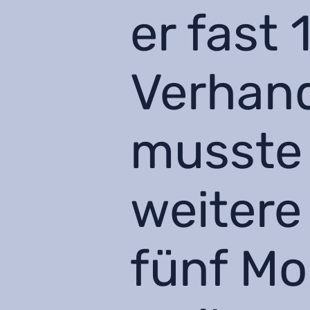
er fast 
Verhand
musste 
weitere
fünf M