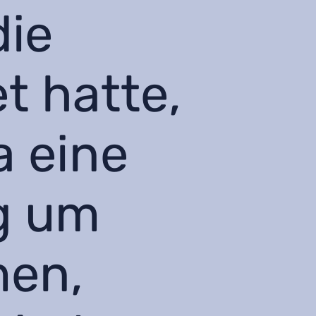
die
t hatte,
a eine
g um
men,