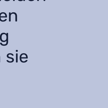
ren
ng
 sie