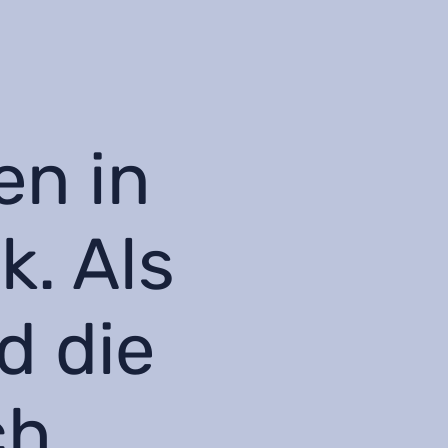
en in
k. Als
d die
ch