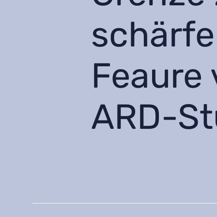
schärfer
Feaure 
ARD-St