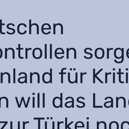
utschen
ntrollen sorg
land für Kriti
n will das Lan
zur Türkei no