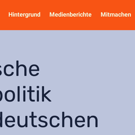
Hintergrund
Medienberichte
Mitmachen
sche
olitik
deutschen