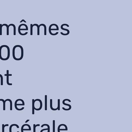
s mêmes
000
nt
ème plus
rcérale