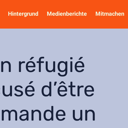
Hintergrund
Medienberichte
Mitmachen
n réfugié
cusé d’être
emande un