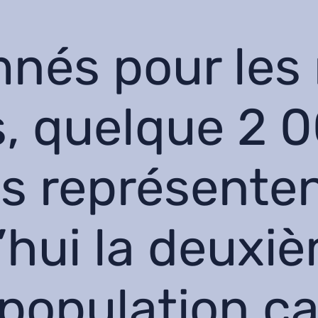
nés pour le
, quelque 2 
s représente
’hui la deuxi
population ca