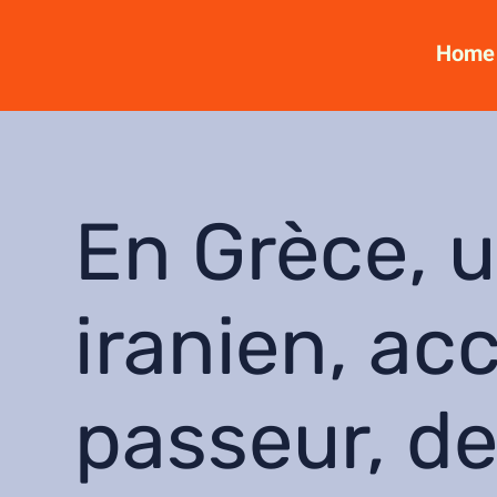
Home
En Grèce, u
iranien, ac
passeur, d