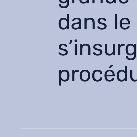
dans le
s’insur
procédu