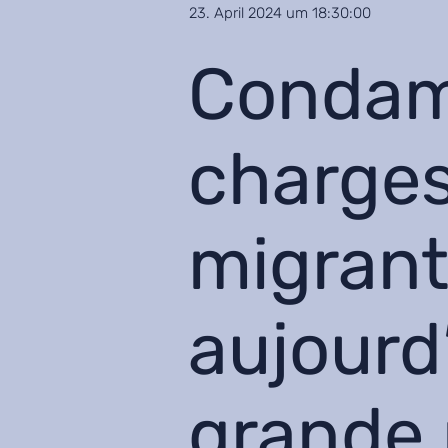
23. April 2024 um 18:30:00
Condam
charges
migrant
aujourd
grande 