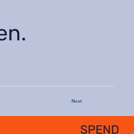
en.
Next
SPEND