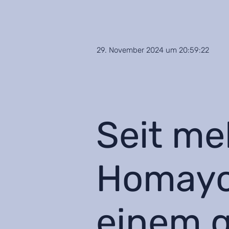
29. November 2024 um 20:59:22
Seit me
Homayo
einem g