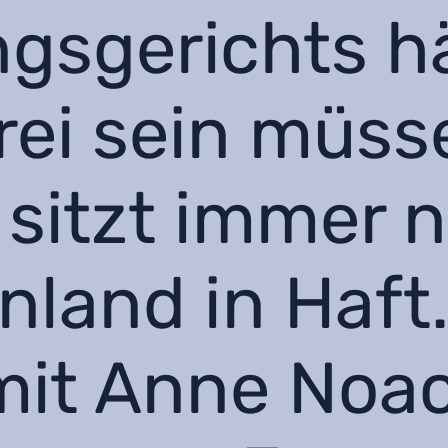
gsgerichts hä
rei sein müss
 sitzt immer 
nland in Haft.
mit Anne Noa