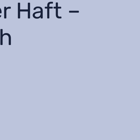
r Haft –
ch