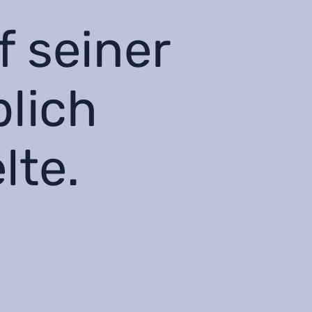
f seiner
lich
te.