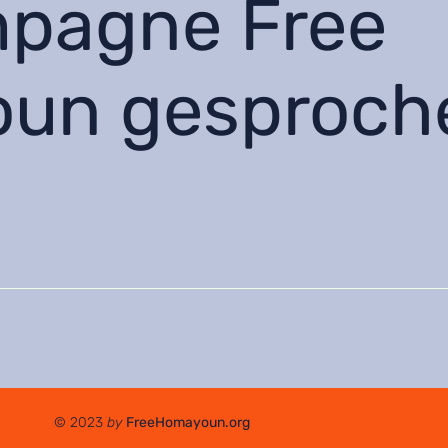
mpagne Free
un gesproch
© 2023
by
FreeHomayoun.org