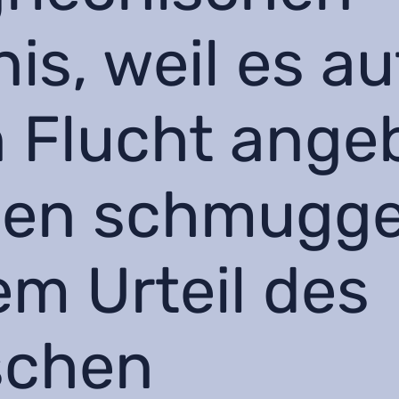
is, weil es au
 Flucht angeb
en schmuggel
m Urteil des
schen