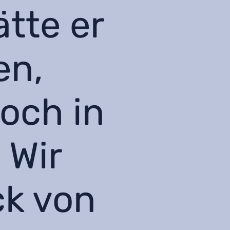
tte er
en,
noch in
 Wir
ck von