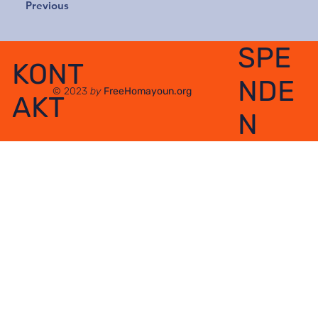
Previous
SPE
KONT
NDE
© 2023
by
FreeHomayoun.org
AKT
N