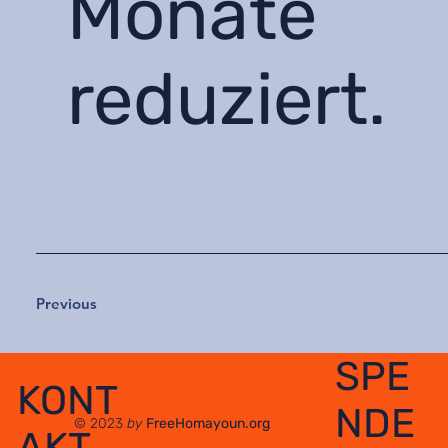
Monate
reduziert.
Previous
SPE
KONT
NDE
© 2023
by
FreeHomayoun.org
AKT