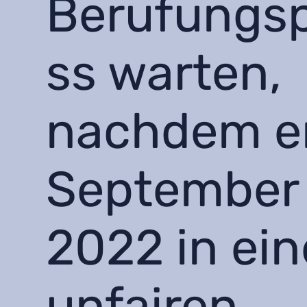
Berufungs
ss warten,
nachdem e
September
2022 in ei
unfairen