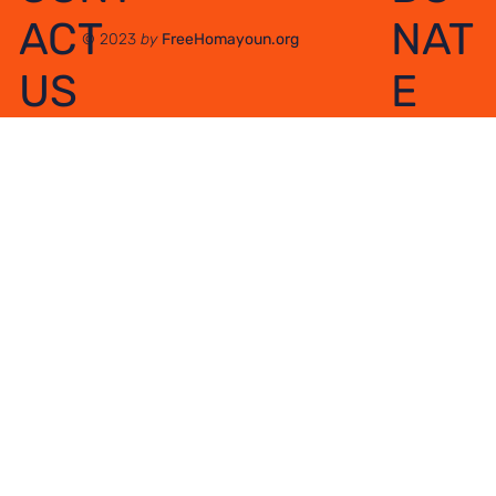
NAT
ACT
© 2023
by
FreeHomayoun.org
E
US