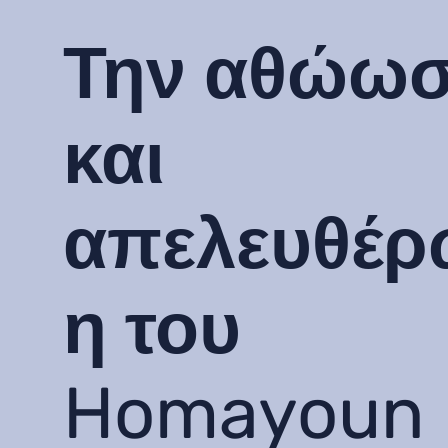
Την αθώω
και
απελευθέ
η του
Homayoun