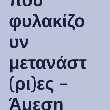
που
φυλακίζο
υν
μετανάστ
(ρι)ες –
Άμεση