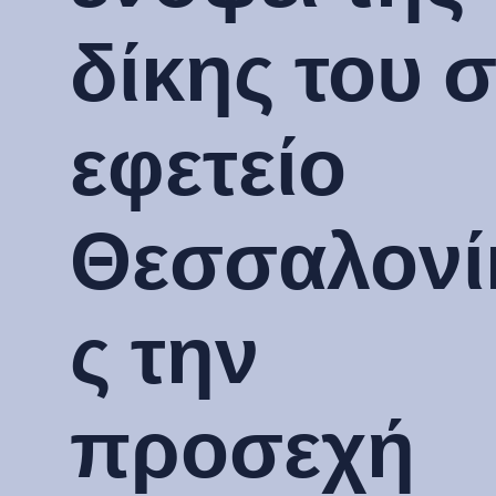
δίκης του 
εφετείο
Θεσσαλονί
ς την
προσεχή