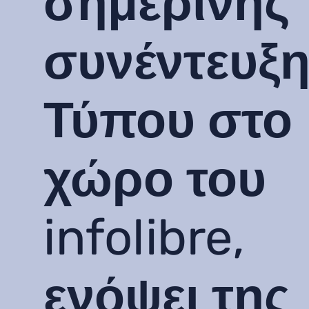
σημερινής
συνέντευξ
Τύπου στο
χώρο του
infolibre,
ενόψει της