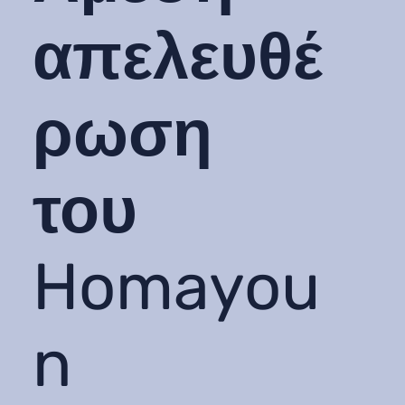
απελευθέ
ρωση
του
Homayou
n