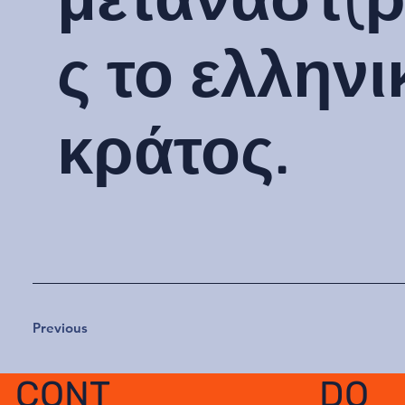
ς το ελληνι
κράτος.
Previous
DO
CONT