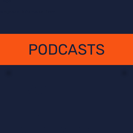
guage.
background information here.
PODCASTS
FAC
The
criminalisati