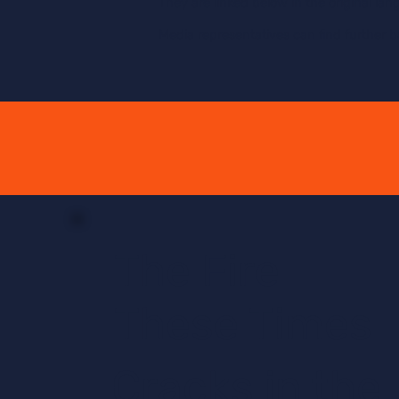
They are linked below in the original lan
Media representatives can find further 
The Fire
These Times
Cracks in the