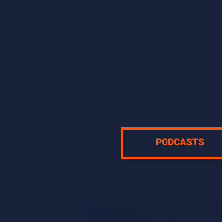
PODCASTS
Dozens of articles, videos and podcasts
in Greece alone.