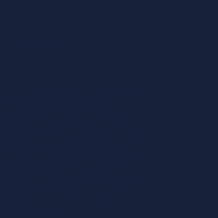
Geflüchteten
August 21, 2024
In dieser Folge tauchen wir in das Thema der
Kriminalisierung von Geflüchteten ein. Von
sogenannten Schmuggler*innen und
Schleuser*innen haben wohl die meisten im
aktuellen Migrationsdiskurs schon einmal
gehört. Was jedoch dahinter steht und dass
Schutzsuchende selbst oft diesem
“Schmuggler-Narrativ” zum Opfer fallen, ist
hingegen weniger bekannt. Deswegen
beleuchten wir in dieser Folge die
Mechanismen, die Geflüchtete nicht nur
entrechten, sondern auch zu Opfern
staatlicher Repression und öffentlicher
Vorurteile machen.