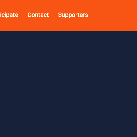
icipate
Contact
Supporters
rime.