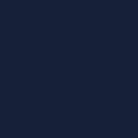
on of
freedom of
movement
Episode 7:
#FreePylos9
Teach-In
November 27, 2024