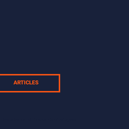
ARTICLES
riminalization of thousands of refugees