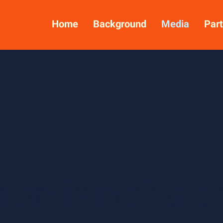
Home
Background
Media
Part
ion is not a c