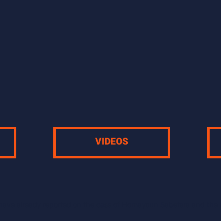
VIDEOS
 have already reported on the case of Homayoun Sabetara and the c