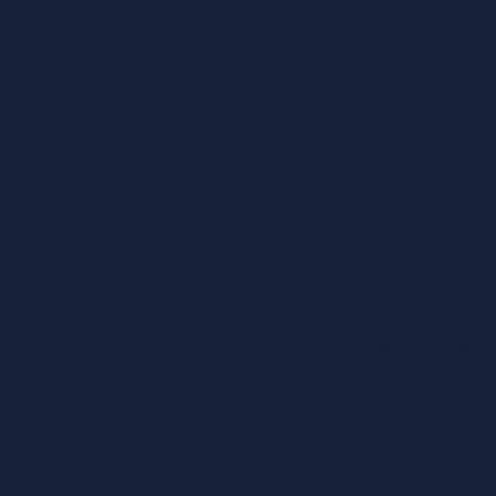
Walls: Global
Perspectives
on Migration
May 14, 2025
Presented by guest hosts Michelle and Daniel,
Cracks in the Walls: Global Perspectives on
Migration brings together eight individuals
active in migration struggles around the world
(Mexico, Haiti, U.S., and Europe) for a
discussion on root causes of migration,
current and past repression, and, most
importantly, impactful approaches to solidarity