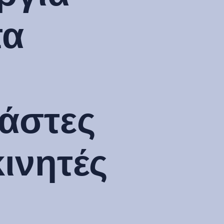
τα
άστες
κινητές