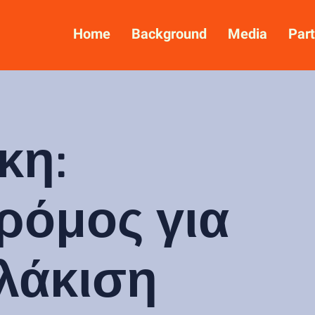
Home
Background
Media
Part
κη:
δρόμος για
λάκιση