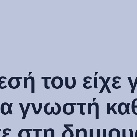
σή του είχε γ
ερα γνωστή κ
ε στη δημιου