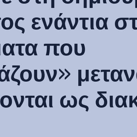
ος ενάντια σ
ατα που
άζουν» μεταν
ονται ως δια