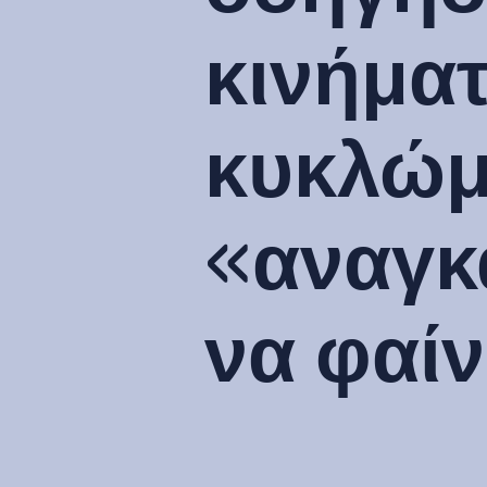
κινήματ
κυκλώμ
«αναγκ
να φαίν