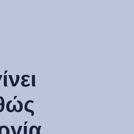
ίνει
αθώς
ργία