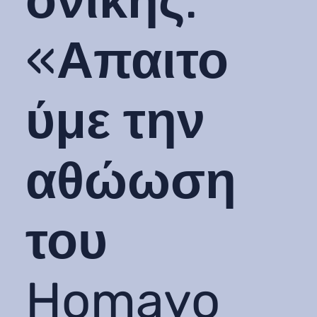
ονίκης:
«Απαιτο
ύμε την
αθώωση
του
Homayo