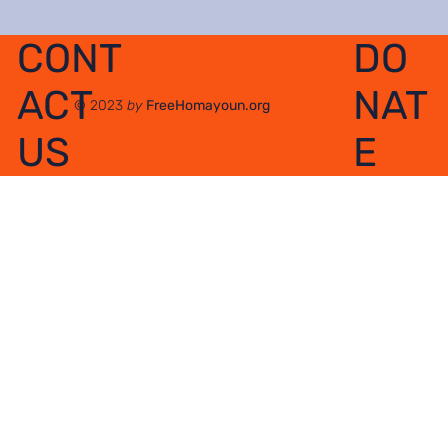
DO
CONT
NAT
ACT
© 2023
by
FreeHomayoun.org
E
US