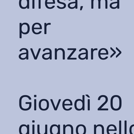
difesa, ma
per
avanzare»
Giovedì 20
giugno nell