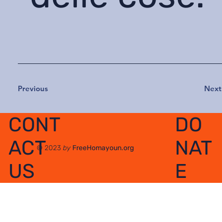
Previous
Next
DO
CONT
NAT
ACT
© 2023
by
FreeHomayoun.org
E
US