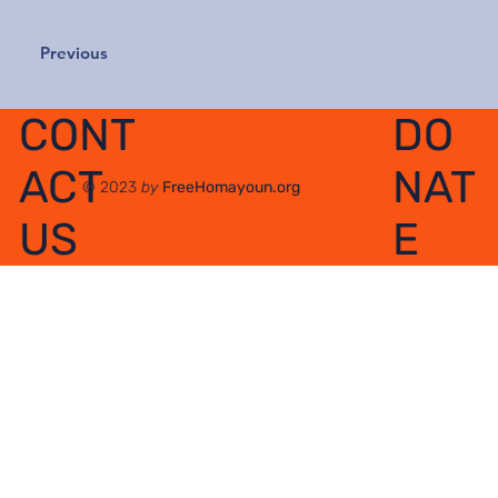
Previous
DO
CONT
NAT
ACT
© 2023
by
FreeHomayoun.org
E
US