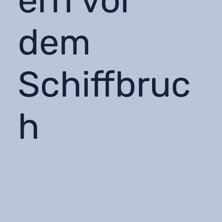
ern vor
dem
Schiffbruc
h